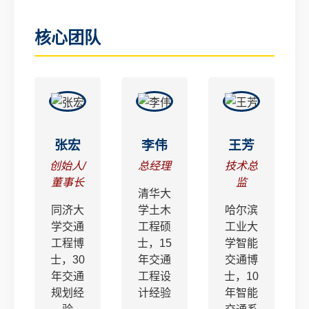
核心团队
张宏
李伟
王芳
创始人/
总经理
技术总
董事长
监
清华大
同济大
学土木
哈尔滨
学交通
工程硕
工业大
工程博
士，15
学智能
士，30
年交通
交通博
年交通
工程设
士，10
规划经
计经验
年智能